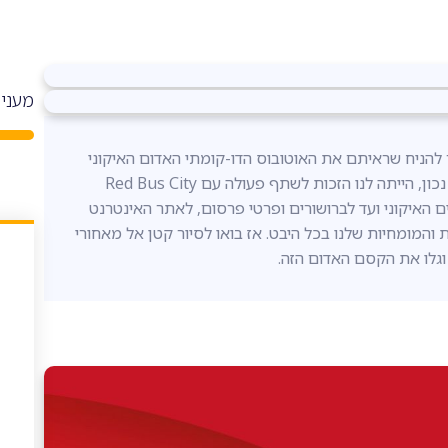
מעניי
להניח שראיתם את האוטובוס הדו-קומתי האדום האיקוני
שמסתובב ברחובות ותופס את כל ההצגה. אז ניחשתם נכון, הייתה לנו הזכות לשתף פעולה עם Red Bus City
סים האיקוני ועד לברושורים ופרטי פרסום, לאתר האינטרנט
המומחיות שלנו בכל היבט. אז בואו לסיור קטן אל מאחורי