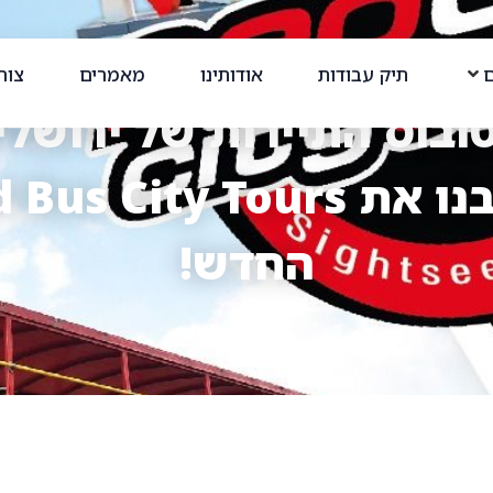
ם
תיק עבודות
אודותינו
מאמרים
צור
ובוס התיירות של ירושלי
עיצבנו את Bus City Tours
החדש!