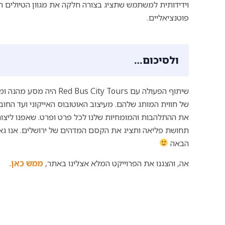
וידידותית למשתמש שתציג בצורה חלקה את מגוון הטיולים המג
פוטנציאליים.
ולסיכום…
שיתוף הפעולה עם ty Tours
של חווית המותג שלהם. מעיצוב האוטובוס האייקוני ועד הח
את ההתלהבות והמומחיות שלנו לכל פרט ופרט. שאפנו ליצור
תחושת פליאה ותציג את הקסם המדהים של ירושלים. אנו גאי
הבאה
אה, והצגנו את הפרוייקט המלא אצלינו באתר,
ממש כאן.