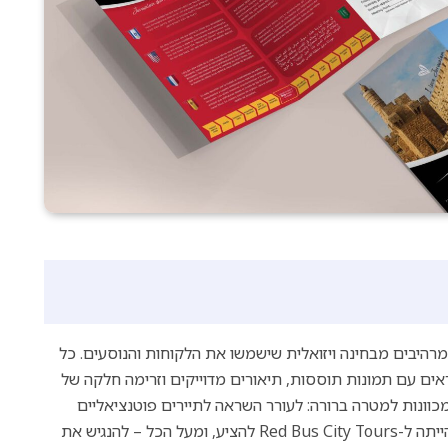
מרהיבים מבחינה ויזואלית שישמשו את הלקוחות והנוסעים. כל
ם עם תמונות תוססות, תיאורים מדוייקים וזרימה חלקה של
 מכוונות למטרה ברורה: לעורר השראה לתיירים פוטנציאליים
ולהצית את סקרנותם, להדגיש את מגוון הסיורים והחוויות שהייתה ל-Red Bus City Tours להציע, ומעל הכל – להנגיש את