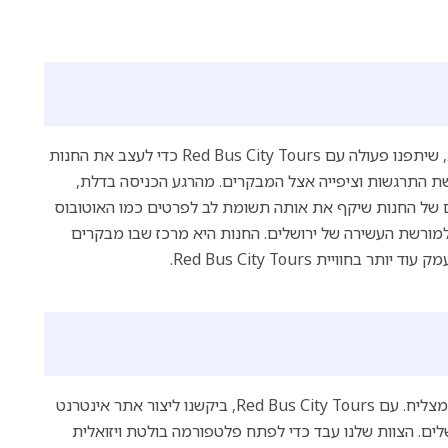
מתוך הכרה בחשיבותו של חלל פיזי שהדהד את מהות המותג, שיתפנו פעולה עם Red Bus City Tours כדי לעצב את החנות
שת התרגשות וציפייה אצל המבקרים. מהרגע הכניסה בדלת,
ל Red Bus City Tours. עיצוב הפנים של החנות שיקף את אותה תשומת לב לפרטים כמו האוטובוס
 למורשת העשירה של ירושלים. החנות היא מרכז שבו מבקרים
ויית Red Bus City Tours.
בעידן הדיגיטלי, נוכחות דיגיטלית חזקה היא חיונית לכל עסק מצליח. עם Red Bus City Tours, ביקשנו ליצור אתר אינטרנט
ם. הצוות שלנו עבד כדי לפתח פלטפורמה בולטת ויזואלית