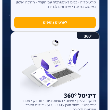
מולטימדיה • כלים לאינטגרציה עם הקהל • הדרכה ואימון
בשימוש במצגת • שידרוגים לבחירה
לפרטים נוספים
360°
דיגיטל 360°
מחקר ואיפיון • עיצוב • רספונסיביות • תחזוק • מסחר
אלקטרוני • ניהול תוכן SEO • CMS • קידום האתר •
שדרוגים לבחירה