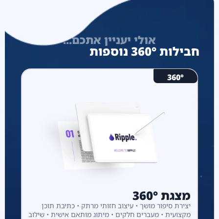
אולי יעניין אתכם...
חבילות 360° נוספות
360°
מצגת 360°
יצירת סיפור מושך • עיצוב חזותי מרתק • כתיבת תוכן
מקצועית • מעברים חלקים • מיתוג מותאם אישית • שילוב