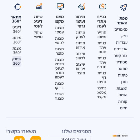
בניית
מצגות
שיווק
מיתוג
מתאר
מפת
360°
אתרים
מקצועיות
דיגיטלי
ועיצוב
האתר
לעסקים
לעסקים
גרפי
דיגיטל
מצגת
מאמרים
360°
עסקית
חוויית
שיווק
מיתוג
תיק
משתמש
משפיענים
לעסק
מיתוג
מצגת
360°
עבודות
לסטארטאפ
בניית
מיתוג
אתר
אירועים
מצגת
מצגת
אודותינו
חנות
360°
מוצר
עיצוב
צור קשר
בניית
לדפוס
שיווק
מצגת
סטודיו
אתר
360°
תדמית
עיצוב
תדמית
לגיוס
אריזת
מתאר –
תורמים
בניית
מוצר
פיתוח
לעמותות
דף
נחיתה
תוכן
מצגת
דירקטוריון
כתיבת
ומצגות
מסמכים
השבחת
הגשת
מקצועית
מצגות
קורות
חיים
הסניפים שלנו
השארו בקשר!
שער בינימין